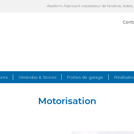
Alsaferm, Fabricant installateur de Fenêtres, Volets,
Cont
ures
Vérandas & Stores
Portes de garage
Réalisati
Motorisation