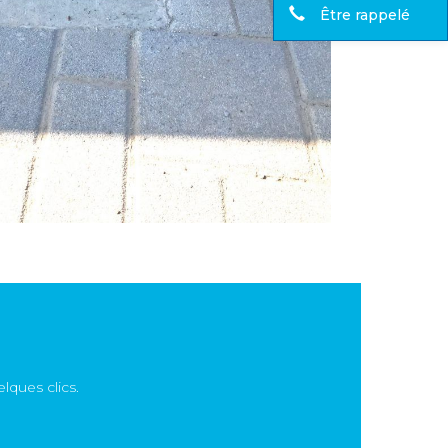
Être rappelé
ques clics.