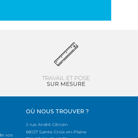
TRAVAIL ET POSE
SUR MESURE
OÙ NOUS TROUVER ?
2 rue André Citroën
68127 Sainte-Croix-en-Plaine
 de vos